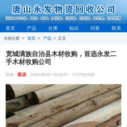
首页
产品
分类
知识
问答
联系
当前位置 >
首页
>
产品
> 正文
宽城满族自治县木材收购，首选永发二
手木材收购公司
面议
价格：
2026-08-07 10:33:01 11273次浏览