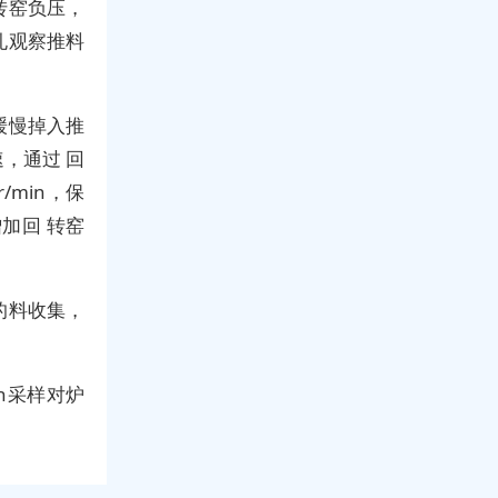
转窑负压，
孔观察推料
缓慢掉入推
，通过 回
/min，保
加回 转窑
的料收集，
h采样对炉