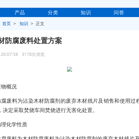
产品
分类
知识
问答
>
首页
>
知识
> 正文
材防腐废料处置方案
6 20:07:58 3178次浏览
废物概况
防腐废料为沾染木材防腐剂的废弃木材残片及销售和使用过
，决定采取焚烧车间焚烧进行无害化处置。
物理化学性质
防腐废料为木材防腐废料为沾染木材防腐剂的废弃木材残片及