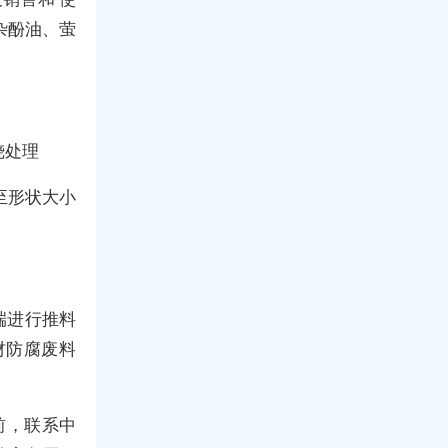
杂酚油、萤
。
烧处理
至形状大小
末端进行推料
材防腐废料
前，联系中