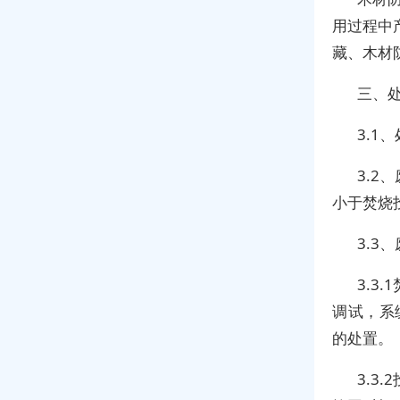
用过程中
藏、木材
三、
3.
3.
小于焚烧
3.3
3.3
调试，系
的处置。
3.3