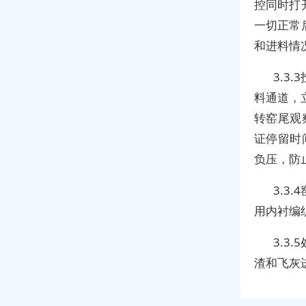
控同时打
一切正常
和进料情
3.3
料通道，
转窑尾观察
证停留时
负压，防
3.3
用内衬编
3.3
渣和飞灰