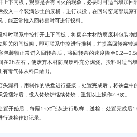
开上下闸板，观察是否有回火的现象，必要时可适当增加回
后投入一个装满沙土的废桶，进行试投，在回转窑尾部观察
况，能正常推入回转窑时可进行投料。
.3投料时联系中控打开上下闸板，将废弃木材防腐废料包装物
立即关闭闸板阀，即可联系中控进行推料，并提高回转窑转速
包装物正常进入回转窑后，将回转窑的速度降至0.2—0.5r
间在2h左右，使废弃木材防腐废料充分燃烧。投料时适当增
止有毒气体从料口散出。
.4窑头漏料，用制作的铁盘进行盛接，处置完成后，将铁盘中
织袋捆好后，投入焚烧炉继续焚烧，重复以上操作2-3次。
.5处置开始后，每隔1h对飞灰进行取样，送检；处置完成后1
进行送检作好记录。